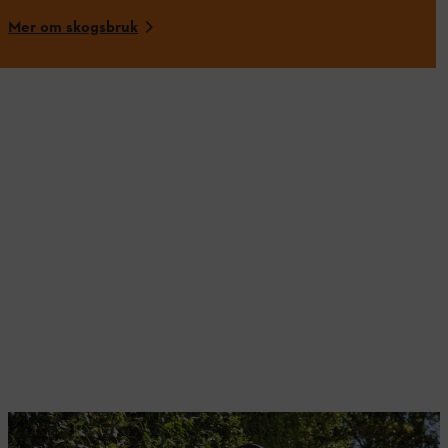
Mer om skogsbruk
Med STIHL HS 82 häcksax kan du arbeta med minimal uttröttning.