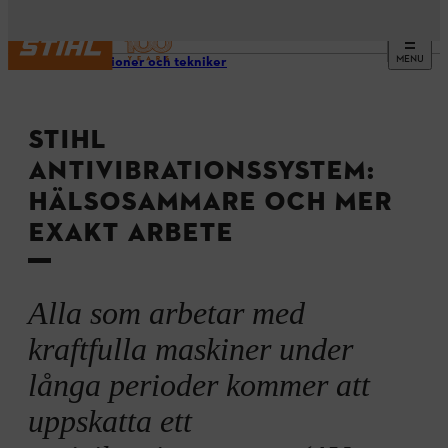
MENU
Innovationer och tekniker
STIHL
ANTIVIBRATIONSSYSTEM:
HÄLSOSAMMARE OCH MER
EXAKT ARBETE
Alla som arbetar med
kraftfulla maskiner under
långa perioder kommer att
uppskatta ett