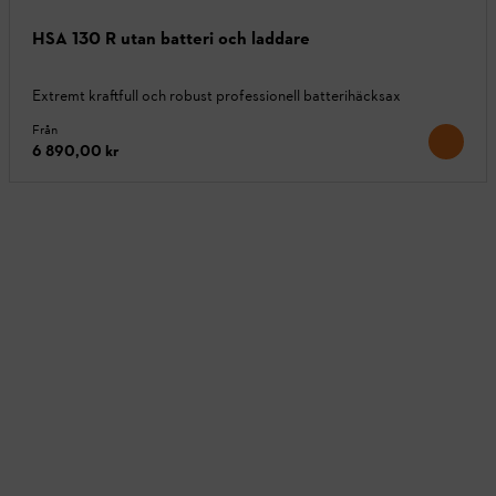
HSA 130 R utan batteri och laddare
Extremt kraftfull och robust professionell batterihäcksax
Från
6 890,00 kr