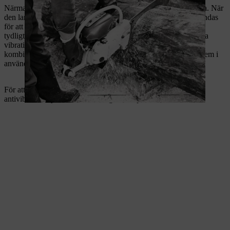
Närmare bestämt med den numera legendariska STIHL Contra. När
den lanserades 1959 var det den första sågen som kunde användas
för att både fälla och beskära träd. Men det som inte var riktigt
tydligt för någon när maskinen introducerades var att dess höga
vibrationer vid regelbunden användning och i synnerhet i
kombination med kyla kan leda till allvarliga cirkulationsproblem i
användarens fingrar – så kallade ”vita fingrar”.
För att avhjälpa detta började STIHL forska och utveckla ett
antivibrationssystem för motorsågar som patenterades 1964.