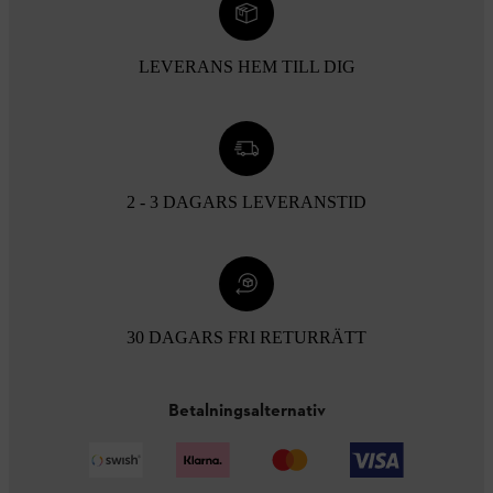
LEVERANS HEM TILL DIG
2 - 3 DAGARS LEVERANSTID
30 DAGARS FRI RETURRÄTT
Betalningsalternativ