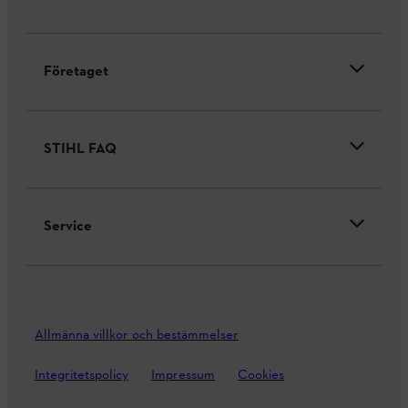
Företaget
STIHL FAQ
Service
Allmänna villkor och bestämmelser
Integritetspolicy
Impressum
Cookies