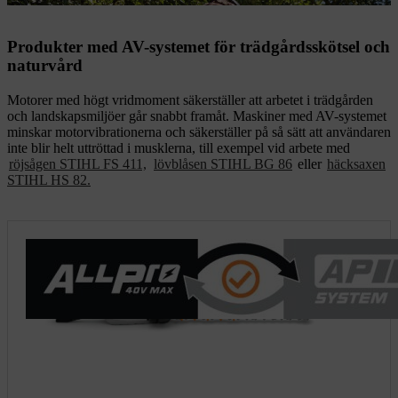
Produkter med AV-systemet för trädgårdsskötsel och
naturvård
Motorer med högt vridmoment säkerställer att arbetet i trädgården
och landskapsmiljöer går snabbt framåt. Maskiner med AV-systemet
minskar motorvibrationerna och säkerställer på så sätt att användaren
inte blir helt uttröttad i musklerna, till exempel vid arbete med
röjsågen STIHL FS 411,
lövblåsen STIHL BG 86
eller
häcksaxen
STIHL HS 82.