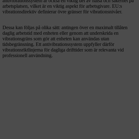
antivibrationssystem är också en viktig del av hälsa och säkerhet på
arbetsplatsen, vilket är en viktig aspekt för arbetsgivare. EU:s
vibrationsdirektiv definierar övre gränser för vibrationsnivåer.
Dessa kan följas på olika sätt: antingen över en maximalt tillåten
daglig arbetstid med enheten eller genom att underskrida en
vibrationsgräns som gör att enheten kan användas utan
tidsbegränsning. Ett antivibrationssystem uppfyller därför
vibrationsriktlinjerna för dagliga drifttider som är relevanta vid
professionell användning.