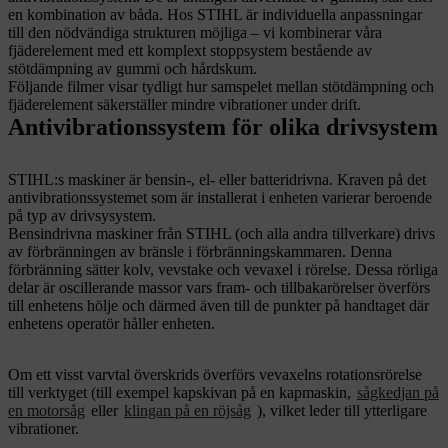
en kombination av båda. Hos STIHL är individuella anpassningar
till den nödvändiga strukturen möjliga – vi kombinerar våra
fjäderelement med ett komplext stoppsystem bestående av
stötdämpning av gummi och hårdskum.
Följande filmer visar tydligt hur samspelet mellan stötdämpning och
fjäderelement säkerställer mindre vibrationer under drift.
Antivibrationssystem för olika drivsystem
STIHL:s maskiner är bensin-, el- eller batteridrivna. Kraven på det
antivibrationssystemet som är installerat i enheten varierar beroende
på typ av drivsysystem.
Bensindrivna maskiner från STIHL (och alla andra tillverkare) drivs
av förbränningen av bränsle i förbränningskammaren. Denna
förbränning sätter kolv, vevstake och vevaxel i rörelse. Dessa rörliga
delar är oscillerande massor vars fram- och tillbakarörelser överförs
till enhetens hölje och därmed även till de punkter på handtaget där
enhetens operatör håller enheten.
Om ett visst varvtal överskrids överförs vevaxelns rotationsrörelse
till verktyget (till exempel kapskivan på en kapmaskin,
sågkedjan på
en motorsåg
eller
klingan på en röjsåg
), vilket leder till ytterligare
vibrationer.