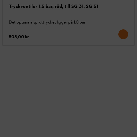
Tryckventiler 1,5 bar, röd, till SG 31, SG 51
Det optimala spruttrycket ligger på 1,0 bar
505,00 kr