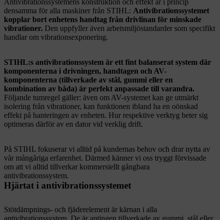
Antivibrationssystemens konstruktion och effekt är i princip
densamma för alla maskiner från STIHL:
Antivibrationssystemet
kopplar bort enhetens handtag från drivlinan för minskade
vibrationer.
Den uppfyller även arbetsmiljöstandarder som specifikt
handlar om vibrationsexponering.
STIHL:s antivibrationssystem är ett fint balanserat system där
komponenterna i drivningen, handtagen och AV-
komponenterna (tillverkade av stål, gummi eller en
kombination av båda) är perfekt anpassade till varandra.
Följande tumregel gäller: även om AV-systemet kan ge utmärkt
isolering från vibrationer, kan funktionen ibland ha en oönskad
effekt på hanteringen av enheten. Hur respektive verktyg beter sig
optimeras därför av en dator vid verklig drift.
På STIHL fokuserar vi alltid på kundernas behov och drar nytta av
vår mångåriga erfarenhet. Därmed känner vi oss tryggt förvissade
om att vi alltid tillverkar kommersiellt gångbara
antivibrationssystem.
Hjärtat i antivibrationssystemet
Stötdämpnings- och fjäderelement är kärnan i alla
antivibrationssystem. De är antingen tillverkade av gummi, stål eller