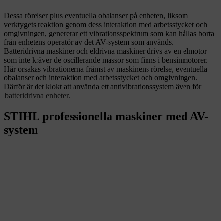
Dessa rörelser plus eventuella obalanser på enheten, liksom
verktygets reaktion genom dess interaktion med arbetsstycket och
omgivningen, genererar ett vibrationsspektrum som kan hållas borta
från enhetens operatör av det AV-system som används.
Batteridrivna maskiner och eldrivna maskiner drivs av en elmotor
som inte kräver de oscillerande massor som finns i bensinmotorer.
Här orsakas vibrationerna främst av maskinens rörelse, eventuella
obalanser och interaktion med arbetsstycket och omgivningen.
Därför är det klokt att använda ett antivibrationssystem även för
batteridrivna enheter.
STIHL professionella maskiner med AV-
system