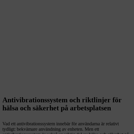
Antivibrationssystem och riktlinjer för
hälsa och säkerhet på arbetsplatsen
Vad ett antivibrationssystem innebär för användarna är relativt
tydligt: bekvämare användning av enheten. Men ett