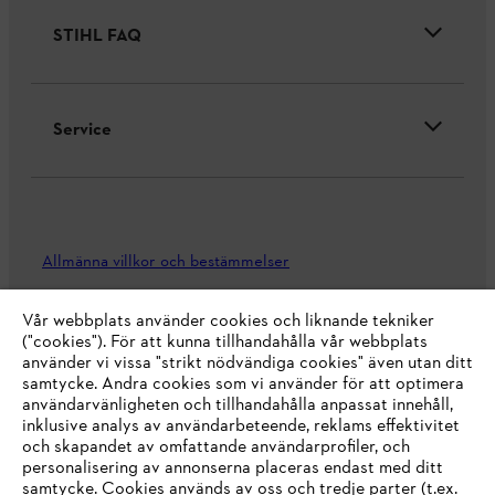
STIHL FAQ
Service
Allmänna villkor och bestämmelser
Integritetspolicy
Impressum
Cookies
Vår webbplats använder cookies och liknande tekniker
("cookies"). För att kunna tillhandahålla vår webbplats
Juridisk information
använder vi vissa "strikt nödvändiga cookies" även utan ditt
samtycke. Andra cookies som vi använder för att optimera
användarvänligheten och tillhandahålla anpassat innehåll,
inklusive analys av användarbeteende, reklams effektivitet
Andreas Stihl Norden AB
och skapandet av omfattande användarprofiler, och
Box 3062
personalisering av annonserna placeras endast med ditt
443 03 Stenkullen
samtycke. Cookies används av oss och tredje parter (t.ex.