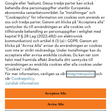
Google eller Tealium). Dessa tredje parter kan också
behandla dina personuppgifter utanför Europeiska
ekonomiska samarbetsområdet. Se "Inställningar" och
"Cookiepolicy" för information om cookies som används av
oss och tredje parter. Genom att klicka på "Acceptera alla"
samtycker du till användningen av alla cookies och
tillhörande behandling av personuppgifter i enlighet med
IHR BROWSER WIRD NICHT
kapitel 9 § 28 Lag (2022:482) om elektronisk
kommunikation) och artikel 6 (1) (a) i GDPR. Genom att
UNTERSTÜTZT
klicka på "Avvisa Alla" avisar du användningen av cookies
som inte är strikt nödvändiga. Under Inställningar kan du
acceptera eller avvisa enskilda cookies. Du kan när som
Sie nutzen einen Browser, den wir noch nicht unterstützen. Für
helst med framtida effekt återkalla ditt samtycke till
eine optimale Nutzung unserer Seite empfehlen wir Ihnen, zu
användningen av enskilda cookies eller alla cookies under
"Cookies" i sidfoten.
einem der folgenden Browser zu wechseln:
För mer information, vänligen se vår
Integritetspolicy
och
vår
Cookiepolicy
.
Juridisk information
Firefox
Chrome
Acceptera Alla
Safari
Edge
Avvisa Alla