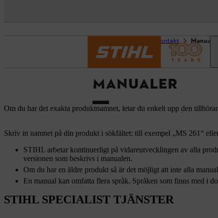
Startsida
Support & kontakt
Manuale
MANUALER
Om du har det exakta produktnamnet, letar du enkelt upp den tillhöra
Skriv in namnet på din produkt i sökfältet: till exempel „MS 261“ el
STIHL arbetar kontinuerligt på vidareutvecklingen av alla produ
versionen som beskrivs i manualen.
Om du har en äldre produkt så är det möjligt att inte alla manuale
En manual kan omfatta flera språk. Språken som finns med i do
STIHL SPECIALIST TJÄNSTER