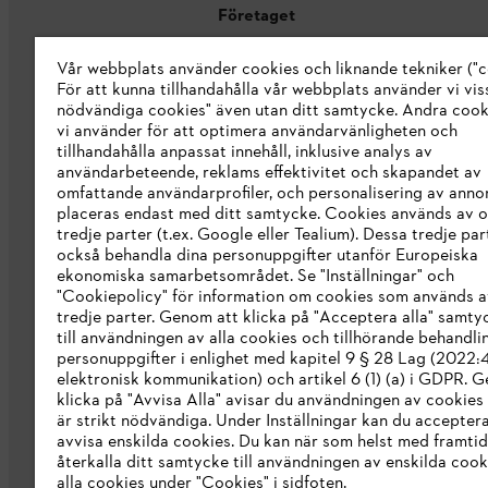
Företaget
Vår webbplats använder cookies och liknande tekniker ("c
Om oss
För att kunna tillhandahålla vår webbplats använder vi viss
STIHL Integrity Line
nödvändiga cookies" även utan ditt samtycke. Andra coo
vi använder för att optimera användarvänligheten och
STIHL varumärkesbutik
tillhandahålla anpassat innehåll, inklusive analys av
användarbeteende, reklams effektivitet och skapandet av
Tillgänglighetsredogörelse
omfattande användarprofiler, och personalisering av anno
placeras endast med ditt samtycke. Cookies används av o
tredje parter (t.ex. Google eller Tealium). Dessa tredje par
också behandla dina personuppgifter utanför Europeiska
ekonomiska samarbetsområdet. Se "Inställningar" och
"Cookiepolicy" för information om cookies som används a
tredje parter. Genom att klicka på "Acceptera alla" samty
till användningen av alla cookies och tillhörande behandli
personuppgifter i enlighet med kapitel 9 § 28 Lag (2022
elektronisk kommunikation) och artikel 6 (1) (a) i GDPR. 
klicka på "Avvisa Alla" avisar du användningen av cookies
är strikt nödvändiga. Under Inställningar kan du acceptera
avvisa enskilda cookies. Du kan när som helst med framtid
återkalla ditt samtycke till användningen av enskilda cooki
Allmänna villkor och bestämmelser
Int
alla cookies under "Cookies" i sidfoten.