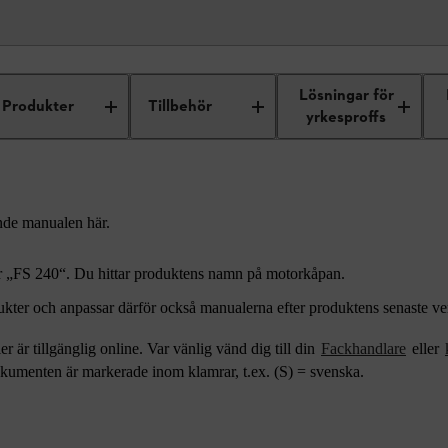
r
Lösningar för
Produkter
Tillbehör
yrkesproffs
nde manualen här.
ler „FS 240“. Du hittar produktens namn på motorkåpan.
kter och anpassar därför också manualerna efter produktens senaste ver
r är tillgänglig online. Var vänlig vänd dig till din
Fackhandlare
eller
kumenten är markerade inom klamrar, t.ex. (S) = svenska.