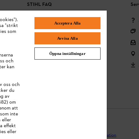
STIHL FAQ
Ser
ookies").
Betalningsmetoder
Acceptera Alla
a "strikt
Frakt och leverans
kies som
Avvisa Alla
Tillbaka till mitten
Reklamationer och garanti
Öppna inställningar
nserna
ss och
Frågor om sortimentet
ter kan
Användarmanualer
v oss och
Batterier och elektrisk utrustning
cker du
ng av
:482) om
Genom att
 som inte
 eller
a effekt
es eller
egritetspolicy
Impressum
Cookies
Juridisk information