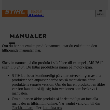
MENU
Support & kontakt
MANUALER
Om du har det exakta produktnamnet, letar du enkelt upp den
tillhörande manualen här.
Skriv in namnet på din produkt i sökfältet: till exempel „MS 261“
eller „FS 240“. Du hittar produktens namn på motorkåpan.
STIHL arbetar kontinuerligt på vidareutvecklingen av alla
produkter och anpassar därför också manualerna efter
produktens senaste version. Om du har en produkt i en äldre
version kan den skilja sig från versionen som beskrivs i
manualen.
Om du har en äldre produkt så är det möjligt att inte alla
manualer är tillgänglig online. Var vänlig vänd dig till din
Fackhandlare
eller
kontakta oss
.