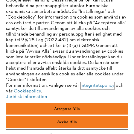
Google eller Tealium). Dessa tredje parter kan också
STIHL FAQ
behandla dina personuppgifter utanför Europeiska
ekonomiska samarbetsområdet. Se "Inställningar" och
"Cookiepolicy" för information om cookies som används av
oss och tredje parter. Genom att klicka på "Acceptera alla"
samtycker du till användningen av alla cookies och
Service
tillhörande behandling av personuppgifter i enlighet med
IHR BROWSER WIRD NICHT
kapitel 9 § 28 Lag (2022:482) om elektronisk
kommunikation) och artikel 6 (1) (a) i GDPR. Genom att
UNTERSTÜTZT
klicka på "Avvisa Alla" avisar du användningen av cookies
som inte är strikt nödvändiga. Under Inställningar kan du
acceptera eller avvisa enskilda cookies. Du kan när som
Allmänna villkor och bestämmelser
Sie nutzen einen Browser, den wir noch nicht unterstützen. Für
helst med framtida effekt återkalla ditt samtycke till
eine optimale Nutzung unserer Seite empfehlen wir Ihnen, zu
användningen av enskilda cookies eller alla cookies under
Integritetspolicy
Impressum
Cookies
"Cookies" i sidfoten.
einem der folgenden Browser zu wechseln:
För mer information, vänligen se vår
Integritetspolicy
och
vår
Juridisk information
Cookiepolicy
.
Juridisk information
Firefox
Chrome
Acceptera Alla
Andreas Stihl Norden AB
Box 3062
Safari
Edge
443 03 Stenkullen
Avvisa Alla