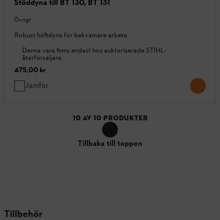
Stöddyna till BT 130, BT 131
Övrigt
Robust höftdyna för bekvämare arbete
Denna vara finns endast hos auktoriserade STIHL-
återförsäljare.
475,00 kr
Jämför
10
AV
10
PRODUKTER
Tillbaka till toppen
Tillbehör