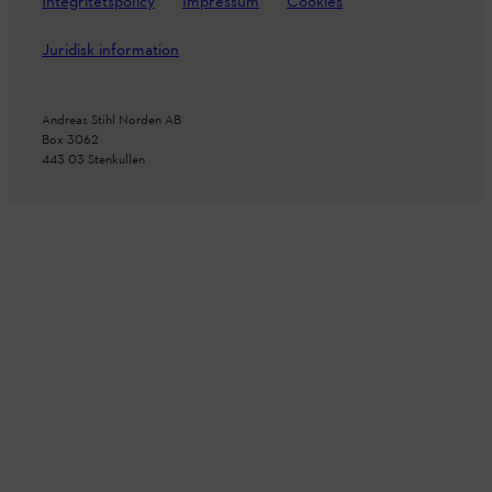
Integritetspolicy
Impressum
Cookies
Juridisk information
Andreas Stihl Norden AB
Box 3062
443 03 Stenkullen