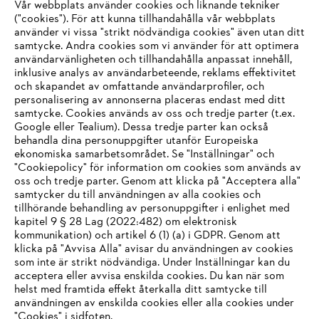
Vår webbplats använder cookies och liknande tekniker
("cookies"). För att kunna tillhandahålla vår webbplats
använder vi vissa "strikt nödvändiga cookies" även utan ditt
samtycke. Andra cookies som vi använder för att optimera
användarvänligheten och tillhandahålla anpassat innehåll,
inklusive analys av användarbeteende, reklams effektivitet
och skapandet av omfattande användarprofiler, och
personalisering av annonserna placeras endast med ditt
samtycke. Cookies används av oss och tredje parter (t.ex.
Google eller Tealium). Dessa tredje parter kan också
behandla dina personuppgifter utanför Europeiska
ekonomiska samarbetsområdet. Se "Inställningar" och
"Cookiepolicy" för information om cookies som används av
oss och tredje parter. Genom att klicka på "Acceptera alla"
samtycker du till användningen av alla cookies och
tillhörande behandling av personuppgifter i enlighet med
IHR BROWSER WIRD NICHT
kapitel 9 § 28 Lag (2022:482) om elektronisk
kommunikation) och artikel 6 (1) (a) i GDPR. Genom att
UNTERSTÜTZT
klicka på "Avvisa Alla" avisar du användningen av cookies
som inte är strikt nödvändiga. Under Inställningar kan du
acceptera eller avvisa enskilda cookies. Du kan när som
Sie nutzen einen Browser, den wir noch nicht unterstützen. Für
helst med framtida effekt återkalla ditt samtycke till
eine optimale Nutzung unserer Seite empfehlen wir Ihnen, zu
användningen av enskilda cookies eller alla cookies under
"Cookies" i sidfoten.
einem der folgenden Browser zu wechseln: