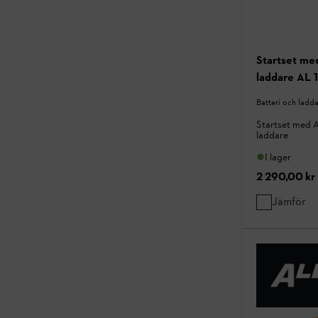
Startset me
laddare AL 
Batteri och ladd
Startset med A
laddare
I lager
2 290,00 kr
Jämför