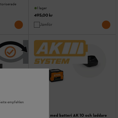
ktoriserade
I lager
495,00 kr
Jämför
 Seite empfehlen
Startset med batteri AK 10 och laddare