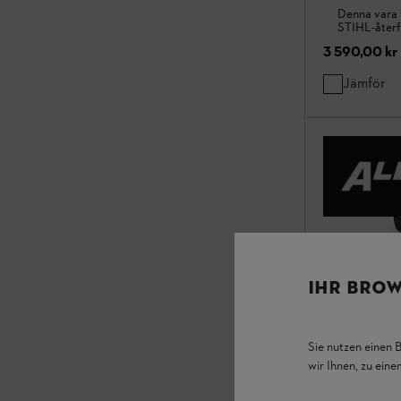
Denna vara 
STIHL-återf
3 590,00 kr
Jämför
IHR BROW
Sie nutzen einen 
wir Ihnen, zu ein
AP 30 batte