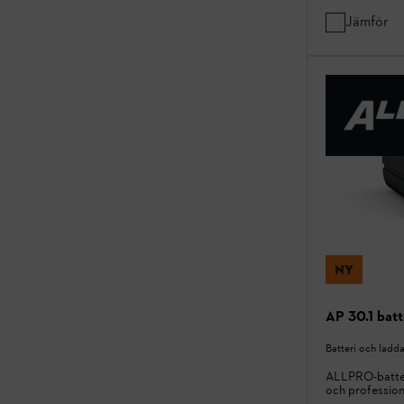
Jämför
NY
AP 30.1 batt
Batteri och ladd
ALLPRO-batter
och profession