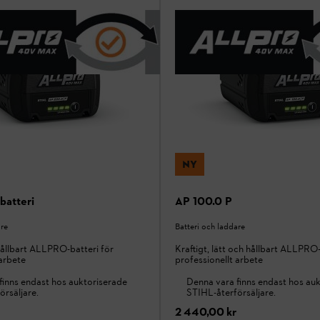
NY
batteri
AP 100.0 P
are
Batteri och laddare
 hållbart ALLPRO-batteri för
Kraftigt, lätt och hållbart ALLPRO-
 arbete
professionellt arbete
finns endast hos auktoriserade
Denna vara finns endast hos au
örsäljare.
STIHL-återförsäljare.
2 440,00 kr