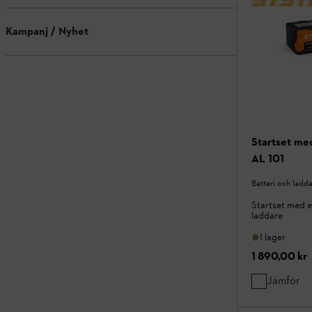
Kampanj / Nyhet
Startset me
AL 101
Batteri och ladd
Startset med e
laddare
I lager
1 890,00 kr
Jämför