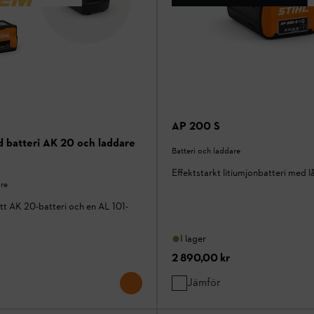
AP 200 S
d batteri AK 20 och laddare
Batteri och laddare
Effektstarkt litiumjonbatteri med l
are
tt AK 20-batteri och en AL 101-
I lager
2 890,00 kr
Jämför