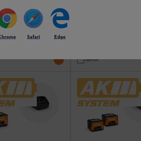
are
Batteri och laddare
onbatteri med lång livslängd
Robust litiumjonbatteri med lång l
Chrome
Safari
Edge
I lager
2 390,00 kr
Jämför