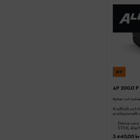
NY
AP 200.0 P 
Batteri och ladd
Kraftfullt och
professionellt
Denna vara 
STIHL-återf
3 440,00 kr