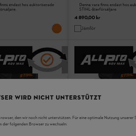
finns endast hos auktoriserade
Denna vara finns endast hos au
örsäljare.
STIHL-återförsäljare.
4 890,00 kr
Jämför
SER WIRD NICHT UNTERSTÜTZT
Browser, den wir noch nicht unterstützen. Für eine optimale Nutzung unserer
em der folgenden Browser zu wechseln:
ri
AP 20 batteri