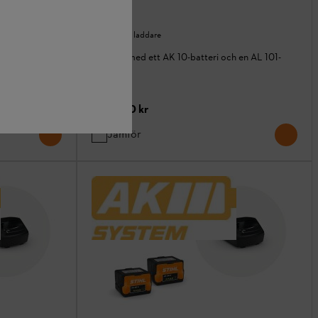
AL 101
ivslängd
Batteri och laddare
Startset med ett AK 10-batteri och en AL 101-
laddare
I lager
1 590,00 kr
Jämför