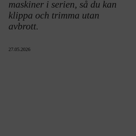
Användningsområden för AS-System
maskiner i serien, så du kan
klippa och trimma utan
Drifttider för AS-System
avbrott.
27.05.2026