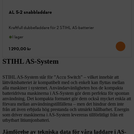
AL 5-2 snabbladdare
Kraftfull dubbelladdare för 2 STIHL AS-batterier
I lager
1 290,00 kr
STIHL AS-System
STIHL AS-System står för ”Accu Switch” – vilket innebär att
lättviktsbatteriet är kompatibelt med och enkelt kan flyttas mellan
alla maskiner i systemet. Användarvänligheten hos de kompakta
batteridrivna maskinerna i AS-System gör dem perfekta för spontan
användning. Det kompakta formatet gör dem också mycket enkla att
förvara mellan användningstillfällena – men det hindrar dem inte
från att även erbjuda hög prestanda och utmärkt hållbarhet. Energin
som driver maskinerna i AS-System levereras tillförlitligt från ett
utbytbart litiumjonbatteri.
Jämförelse av tekniska data för våra laddare i AS-