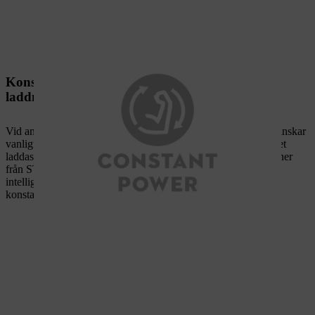
Konstant effekt, oberoende av batteriets
laddningsnivå
Vid användning av batteridrivna maskiner av andra märken minskar
vanligtvis prestandan under arbetets gång i takt med att batteriet
laddas ur. Så är inte fallet med batteridrivna AS-System maskiner
från STIHL med funktionen Constant Power. Tack vare den
intelligenta elektroniken arbetar din maskin från STIHL med
konstant hög effekt.