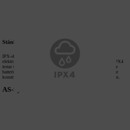
Stänkskyddsplåt
IPX-skyddsklasserna definierar fuktskyddet för elektriska eller
elektroniska enheter. Fuktskyddstestet definieras i olika steg. IPX4
testar skyddet mot stänkvatten från alla sidor. Det innebär att de
batteridrivna maskinerna i AS-System med denna certifiering är
konstruerade för daglig användning även i regniga förhållanden.
AS-Systems batterier och laddare