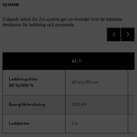
system
Följande tabell för AS-system ger en översikt över de tekniska
detaljerna för laddning och prestanda.
AL 1
A
Laddningstider
60 min/80 min
3
80
%/100
%
Energiförbrukning
0,03 kW
0
Laddström
2 A
4