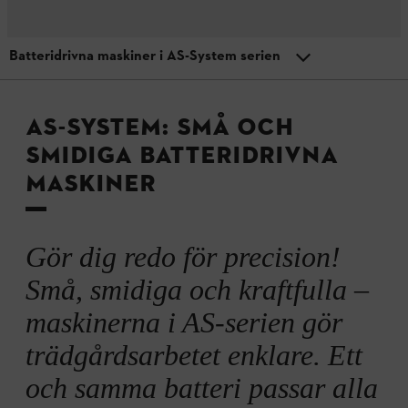
Batteridrivna maskiner i AS-System serien
MENU
STIHL batteridriven teknik
Fördelar med AS-System
AS-SYSTEM: SMÅ OCH
SMIDIGA BATTERIDRIVNA
Video: Batteridriven teknik från STIHL
MASKINER
Utrustning och funktion
Gör dig redo för precision!
Små, smidiga och kraftfulla –
Batterier i AS-System
maskinerna i AS-serien gör
trädgårdsarbetet enklare. Ett
Batteridrivna maskiner i AS-System serien
och samma batteri passar alla