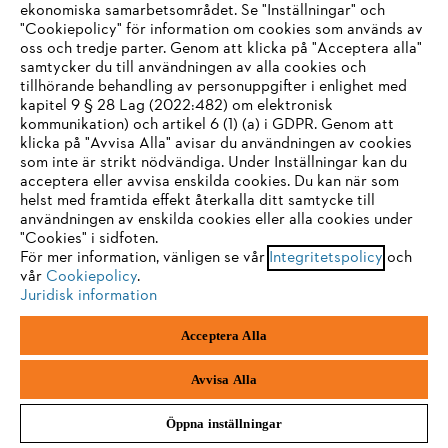
ekonomiska samarbetsområdet. Se "Inställningar" och
"Cookiepolicy" för information om cookies som används av
oss och tredje parter. Genom att klicka på "Acceptera alla"
samtycker du till användningen av alla cookies och
tillhörande behandling av personuppgifter i enlighet med
IHR BROWSER WIRD NICHT
kapitel 9 § 28 Lag (2022:482) om elektronisk
kommunikation) och artikel 6 (1) (a) i GDPR. Genom att
UNTERSTÜTZT
klicka på "Avvisa Alla" avisar du användningen av cookies
som inte är strikt nödvändiga. Under Inställningar kan du
acceptera eller avvisa enskilda cookies. Du kan när som
Sie nutzen einen Browser, den wir noch nicht unterstützen. Für
helst med framtida effekt återkalla ditt samtycke till
eine optimale Nutzung unserer Seite empfehlen wir Ihnen, zu
användningen av enskilda cookies eller alla cookies under
"Cookies" i sidfoten.
einem der folgenden Browser zu wechseln:
För mer information, vänligen se vår
Integritetspolicy
och
vår
Cookiepolicy
.
Juridisk information
Firefox
Chrome
Acceptera Alla
Safari
Edge
Avvisa Alla
Öppna inställningar